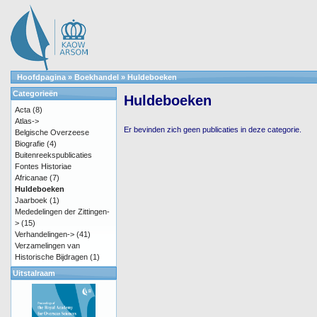
Hoofdpagina
»
Boekhandel
»
Huldeboeken
Categorieën
Huldeboeken
Acta
(8)
Atlas->
Er bevinden zich geen publicaties in deze categorie.
Belgische Overzeese
Biografie
(4)
Buitenreekspublicaties
Fontes Historiae
Africanae
(7)
Huldeboeken
Jaarboek
(1)
Mededelingen der Zittingen-
>
(15)
Verhandelingen->
(41)
Verzamelingen van
Historische Bijdragen
(1)
Uitstalraam