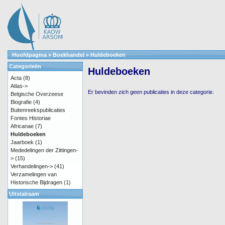
Hoofdpagina
»
Boekhandel
»
Huldeboeken
Categorieën
Huldeboeken
Acta
(8)
Atlas->
Er bevinden zich geen publicaties in deze categorie.
Belgische Overzeese
Biografie
(4)
Buitenreekspublicaties
Fontes Historiae
Africanae
(7)
Huldeboeken
Jaarboek
(1)
Mededelingen der Zittingen-
>
(15)
Verhandelingen->
(41)
Verzamelingen van
Historische Bijdragen
(1)
Uitstalraam