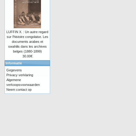
LUFFIN X. : Un autre regard
sur l'histoire congolaise. Les
documents arabes et
swahilis dans les archives
belges (1880-1899)
30.00€
Informatie
Gegevens
Privacy verklaring
Algemene
verkoopsvoorwaarden
Neem contact op