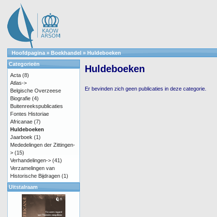
Hoofdpagina
»
Boekhandel
»
Huldeboeken
Categorieën
Huldeboeken
Acta
(8)
Atlas->
Er bevinden zich geen publicaties in deze categorie.
Belgische Overzeese
Biografie
(4)
Buitenreekspublicaties
Fontes Historiae
Africanae
(7)
Huldeboeken
Jaarboek
(1)
Mededelingen der Zittingen-
>
(15)
Verhandelingen->
(41)
Verzamelingen van
Historische Bijdragen
(1)
Uitstalraam