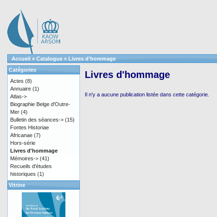
Accueil
»
Catalogue
»
Livres d'hommage
Catégories
Livres d'hommage
Actes
(8)
Annuaire
(1)
Il n'y a aucune publication listée dans cette catégorie.
Atlas->
Biographie Belge d'Outre-
Mer
(4)
Bulletin des séances->
(15)
Fontes Historiae
Africanae
(7)
Hors-série
Livres d'hommage
Mémoires->
(41)
Recueils d'études
historiques
(1)
Vitrine