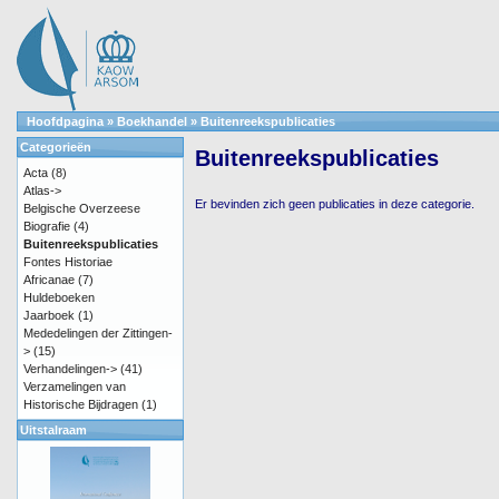
Hoofdpagina
»
Boekhandel
»
Buitenreekspublicaties
Categorieën
Buitenreekspublicaties
Acta
(8)
Atlas->
Er bevinden zich geen publicaties in deze categorie.
Belgische Overzeese
Biografie
(4)
Buitenreekspublicaties
Fontes Historiae
Africanae
(7)
Huldeboeken
Jaarboek
(1)
Mededelingen der Zittingen-
>
(15)
Verhandelingen->
(41)
Verzamelingen van
Historische Bijdragen
(1)
Uitstalraam