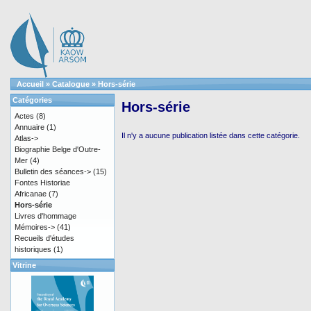
Accueil
»
Catalogue
»
Hors-série
Catégories
Hors-série
Actes
(8)
Annuaire
(1)
Il n'y a aucune publication listée dans cette catégorie.
Atlas->
Biographie Belge d'Outre-
Mer
(4)
Bulletin des séances->
(15)
Fontes Historiae
Africanae
(7)
Hors-série
Livres d'hommage
Mémoires->
(41)
Recueils d'études
historiques
(1)
Vitrine