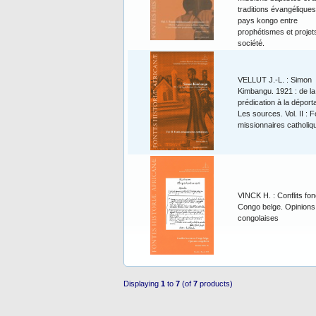
traditions évangéliques
pays kongo entre
prophétismes et projet
société.
VELLUT J.-L. : Simon
Kimbangu. 1921 : de la
prédication à la déporta
Les sources. Vol. II : 
missionnaires catholiq
VINCK H. : Conflits fon
Congo belge. Opinions
congolaises
Displaying
1
to
7
(of
7
products)