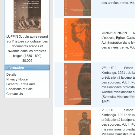
des années trente. Vol.
VANDERLINDEN J. : M
LUFFIN X. : Un autre regard
d'oeuvre, Eglise, Capita
sur l'histoire congolaise. Les
Administration dans le
documents arabes et
des années trente. Vol.
swahilis dans les archives
belges (1880-1899)
30.00€
Information
VELLUT J.-L. : Simon
Kimbangu. 1921 : de la
Details
prédication à la déporta
Privacy Notice
Les sources. Vol. I : F
General Terms and
missionnaires protesta
Conditions of Sale
Alliance missionnaire 
Contact Us
(Svenska Missionsförb
SMF)
VELLUT J.-L. : Simon
Kimbangu. 1921 : de la
prédication à la déporta
Les sources. Vol. I : F
missionnaires protesta
Missions baptistes et 