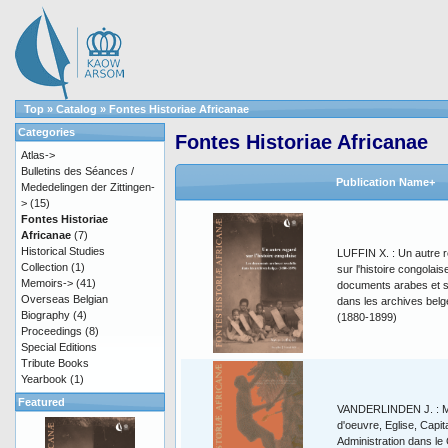
Top
»
Catalog
»
Fontes Historiae Africanae
Categories
Fontes Historiae Africanae
Atlas->
Bulletins des Séances /
Publication Name+
Mededelingen der Zittingen-
>
(15)
Fontes Historiae
Africanae
(7)
Historical Studies
LUFFIN X. : Un autre 
Collection
(1)
sur l'histoire congolais
Memoirs->
(41)
documents arabes et s
Overseas Belgian
dans les archives belg
Biography
(4)
(1880-1899)
Proceedings
(8)
Special Editions
Tribute Books
Yearbook
(1)
Featured
VANDERLINDEN J. : M
d'oeuvre, Eglise, Capita
Administration dans le