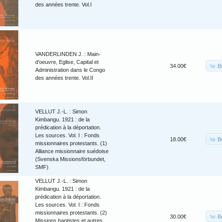
des années trente. Vol.I
VANDERLINDEN J. : Main-
d'oeuvre, Eglise, Capital et
B
34.00€
Administration dans le Congo
des années trente. Vol.II
VELLUT J.-L. : Simon
Kimbangu. 1921 : de la
prédication à la déportation.
Les sources. Vol. I : Fonds
B
18.00€
missionnaires protestants. (1)
Alliance missionnaire suédoise
(Svenska Missionsförbundet,
SMF)
VELLUT J.-L. : Simon
Kimbangu. 1921 : de la
prédication à la déportation.
Les sources. Vol. I : Fonds
missionnaires protestants. (2)
B
30.00€
Missions baptistes et autres