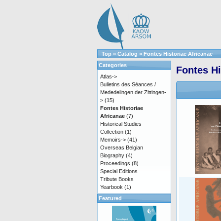
Top
»
Catalog
»
Fontes Historiae Africanae
Categories
Fontes Hi
Atlas->
Bulletins des Séances /
Mededelingen der Zittingen-
>
(15)
Fontes Historiae
Africanae
(7)
Historical Studies
Collection
(1)
Memoirs->
(41)
Overseas Belgian
Biography
(4)
Proceedings
(8)
Special Editions
Tribute Books
Yearbook
(1)
Featured