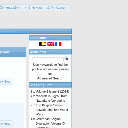
Contents (24)
Checkout
My Account
Languages
Quick Find
y Now
Use keywords to find the
publication you are looking
for.
Advanced Search
uy Now
Shopping Cart
2 x
Volume 2 issue 1 (2024)
4 x
Minerals in Egypt, from
Naqada to Alexandria
2 x
The Belgian Congo
between the Two World
Wars
1 x
Overseas Belgian
Biography: Volume IX
uy Now