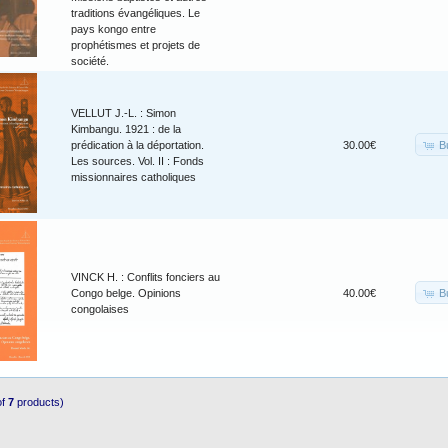
traditions évangéliques. Le
pays kongo entre
prophétismes et projets de
société.
VELLUT J.-L. : Simon
Kimbangu. 1921 : de la
B
prédication à la déportation.
30.00€
Les sources. Vol. II : Fonds
missionnaires catholiques
VINCK H. : Conflits fonciers au
B
Congo belge. Opinions
40.00€
congolaises
of
7
products)