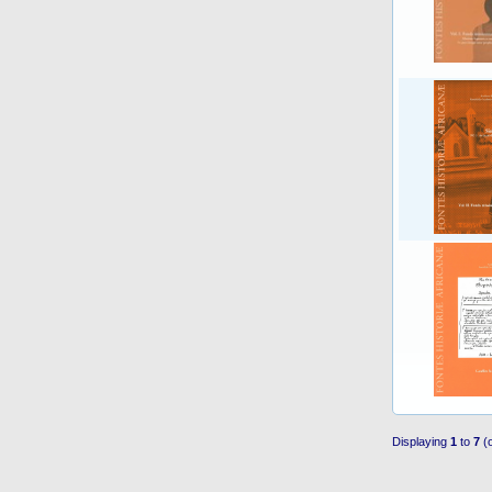
Displaying
1
to
7
(