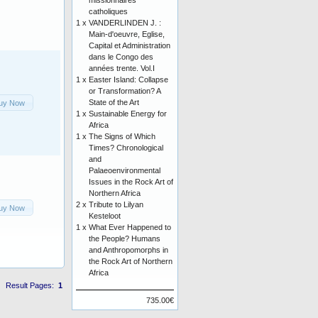
missionnaires
catholiques
1 x
VANDERLINDEN J. :
Main-d'oeuvre, Eglise,
Capital et Administration
dans le Congo des
années trente. Vol.I
1 x
Easter Island: Collapse
or Transformation? A
State of the Art
uy Now
1 x
Sustainable Energy for
Africa
1 x
The Signs of Which
Times? Chronological
and
Palaeoenvironmental
Issues in the Rock Art of
Northern Africa
2 x
Tribute to Lilyan
uy Now
Kesteloot
1 x
What Ever Happened to
the People? Humans
and Anthropomorphs in
the Rock Art of Northern
Africa
Result Pages:
1
735.00€