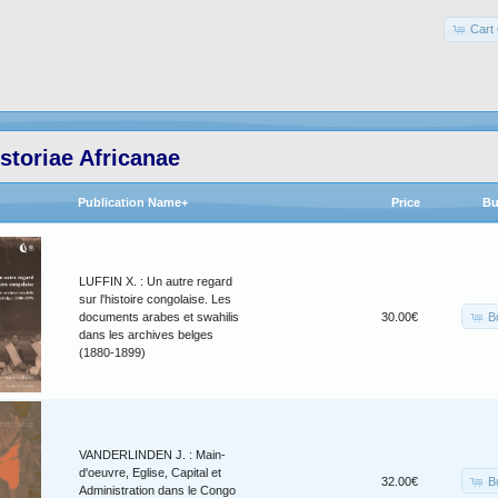
Cart 
storiae Africanae
Publication Name+
Price
Bu
LUFFIN X. : Un autre regard
sur l'histoire congolaise. Les
B
documents arabes et swahilis
30.00€
dans les archives belges
(1880-1899)
VANDERLINDEN J. : Main-
d'oeuvre, Eglise, Capital et
B
32.00€
Administration dans le Congo