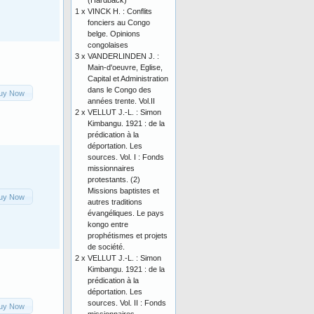
(Hardback)
1 x
VINCK H. : Conflits
fonciers au Congo
belge. Opinions
congolaises
3 x
VANDERLINDEN J. :
Main-d'oeuvre, Eglise,
Capital et Administration
dans le Congo des
uy Now
années trente. Vol.II
2 x
VELLUT J.-L. : Simon
Kimbangu. 1921 : de la
prédication à la
déportation. Les
sources. Vol. I : Fonds
missionnaires
protestants. (2)
Missions baptistes et
uy Now
autres traditions
évangéliques. Le pays
kongo entre
prophétismes et projets
de société.
2 x
VELLUT J.-L. : Simon
Kimbangu. 1921 : de la
prédication à la
déportation. Les
sources. Vol. II : Fonds
uy Now