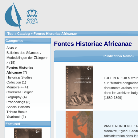
Top
»
Catalog
»
Fontes Historiae Africanae
Categories
Fontes Historiae Africanae
Atlas->
Bulletins des Séances /
Publication Name+
Mededelingen der Zittingen-
>
(15)
Fontes Historiae
Africanae
(7)
Historical Studies
LUFFIN X. : Un autre 
Collection
(1)
sur l'histoire congolais
Memoirs->
(41)
documents arabes et s
Overseas Belgian
dans les archives belg
Biography
(4)
(1880-1899)
Proceedings
(8)
Special Editions
Tribute Books
Yearbook
(1)
Featured
VANDERLINDEN J. : M
d'oeuvre, Eglise, Capita
Administration dans le