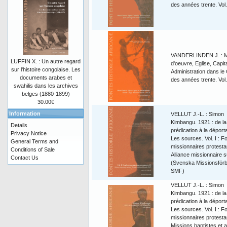
des années trente. Vol.
VANDERLINDEN J. : M
LUFFIN X. : Un autre regard
d'oeuvre, Eglise, Capita
sur l'histoire congolaise. Les
Administration dans le
documents arabes et
des années trente. Vol.
swahilis dans les archives
belges (1880-1899)
30.00€
Information
VELLUT J.-L. : Simon
Kimbangu. 1921 : de la
Details
prédication à la déporta
Privacy Notice
Les sources. Vol. I : F
General Terms and
missionnaires protesta
Conditions of Sale
Alliance missionnaire 
Contact Us
(Svenska Missionsförb
SMF)
VELLUT J.-L. : Simon
Kimbangu. 1921 : de la
prédication à la déporta
Les sources. Vol. I : F
missionnaires protesta
Missions baptistes et 