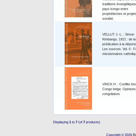
traditions évangéliques
pays kongo entre
prophétismes et projet
société.
VELLUT J.-L. : Simon
Kimbangu. 1921 : de la
prédication à la déporta
Les sources. Vol. II : 
missionnaires catholiq
VINCK H. : Conflits fon
Congo belge. Opinions
congolaises
Displaying
1
to
7
(of
7
products)
Copyright © 2026
R