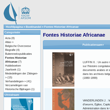
Hoofdpagina
»
Boekhandel
»
Fontes Historiae Africanae
Categorieën
Fontes Historiae Africanae
Acta
(8)
Atlas->
Publicatienaam+
Belgische Overzeese
Biografie
(4)
Buitenreekspublicaties
Fontes Historiae
Africanae
(7)
LUFFIN X. : Un autre 
Huldeboeken
sur l'histoire congolais
Jaarboek
(1)
documents arabes et s
Mededelingen der Zittingen-
dans les archives belg
>
(15)
(1880-1899)
Verhandelingen->
(41)
Verzamelingen van
Historische Bijdragen
(1)
Uitstalraam
VANDERLINDEN J. : M
d'oeuvre, Eglise, Capita
Administration dans le