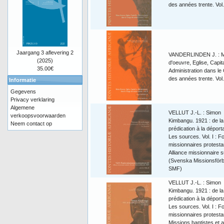
des années trente. Vol.
Jaargang 3 aflevering 2
VANDERLINDEN J. : M
(2025)
d'oeuvre, Eglise, Capita
35.00€
Administration dans le
des années trente. Vol.
Informatie
Gegevens
Privacy verklaring
Algemene
VELLUT J.-L. : Simon
verkoopsvoorwaarden
Kimbangu. 1921 : de la
Neem contact op
prédication à la déporta
Les sources. Vol. I : F
missionnaires protesta
Alliance missionnaire 
(Svenska Missionsförb
SMF)
VELLUT J.-L. : Simon
Kimbangu. 1921 : de la
prédication à la déporta
Les sources. Vol. I : F
missionnaires protesta
Missions baptistes et 