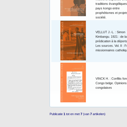
traditions évangéliques
pays kongo entre
prophétismes et projet
société.
VELLUT J.-L. : Simon
Kimbangu. 1921 : de la
prédication à la déporta
Les sources. Vol. II : 
missionnaires catholiq
VINCK H. : Conflits fon
Congo belge. Opinions
congolaises
Publicatie
1
tot en met
7
(van
7
artikelen)