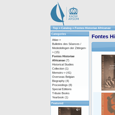
Top
»
Catalog
»
Fontes Historiae Africanae
Categories
Fontes Hi
Atlas->
Bulletins des Séances /
Mededelingen der Zittingen-
>
(15)
Fontes Historiae
Africanae
(7)
Historical Studies
Collection
(1)
Memoirs->
(41)
Overseas Belgian
Biography
(4)
Proceedings
(8)
Special Editions
Tribute Books
Yearbook
(1)
Featured