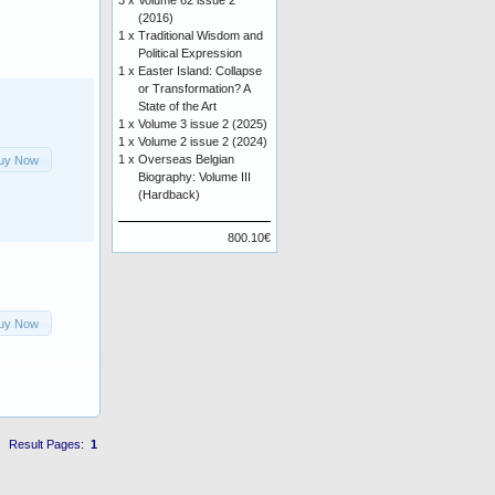
3 x
Volume 62 issue 2
(2016)
1 x
Traditional Wisdom and
Political Expression
1 x
Easter Island: Collapse
or Transformation? A
State of the Art
1 x
Volume 3 issue 2 (2025)
1 x
Volume 2 issue 2 (2024)
1 x
Overseas Belgian
uy Now
Biography: Volume III
(Hardback)
800.10€
uy Now
Result Pages:
1