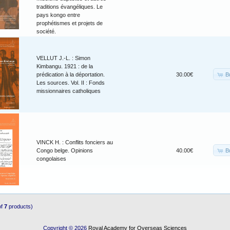
traditions évangéliques. Le
pays kongo entre
prophétismes et projets de
société.
VELLUT J.-L. : Simon
Kimbangu. 1921 : de la
B
prédication à la déportation.
30.00€
Les sources. Vol. II : Fonds
missionnaires catholiques
VINCK H. : Conflits fonciers au
B
Congo belge. Opinions
40.00€
congolaises
of
7
products)
Copyright © 2026
Royal Academy for Overseas Sciences