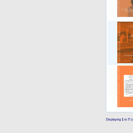
Displaying
1
to
7
(