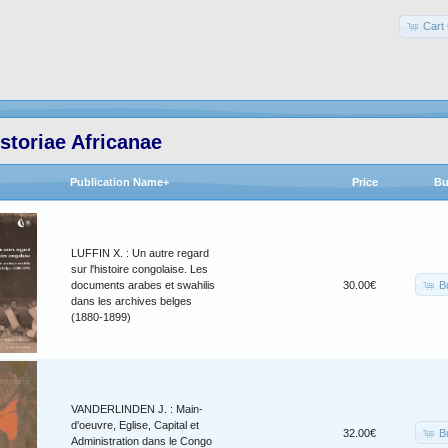
Cart 
storiae Africanae
Publication Name+
Price
Bu
LUFFIN X. : Un autre regard
sur l'histoire congolaise. Les
B
documents arabes et swahilis
30.00€
dans les archives belges
(1880-1899)
VANDERLINDEN J. : Main-
d'oeuvre, Eglise, Capital et
B
32.00€
Administration dans le Congo