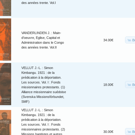
des années trente. Vol.I
VANDERLINDEN J. : Main-
d'oeuvre, Eglise, Capital et
B
34.00€
Administration dans le Congo
des années trente. Vol.II
VELLUT J.-L. : Simon
Kimbangu. 1921 : de la
prédication à la déportation.
Les sources. Vol. I : Fonds
B
18.00€
missionnaires protestants. (1)
Alliance missionnaire suédoise
(Svenska Missionsförbundet,
SMF)
VELLUT J.-L. : Simon
Kimbangu. 1921 : de la
prédication à la déportation.
Les sources. Vol. I : Fonds
missionnaires protestants. (2)
B
30.00€
Missions baptistes et autres