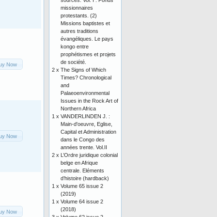
sources. Vol. I : Fonds
missionnaires
protestants. (2)
Missions baptistes et
autres traditions
évangéliques. Le pays
kongo entre
prophétismes et projets
de société.
uy Now
2 x
The Signs of Which
Times? Chronological
and
Palaeoenvironmental
Issues in the Rock Art of
Northern Africa
1 x
VANDERLINDEN J. :
Main-d'oeuvre, Eglise,
Capital et Administration
uy Now
dans le Congo des
années trente. Vol.II
2 x
L’Ordre juridique colonial
belge en Afrique
centrale. Eléments
d’histoire (hardback)
1 x
Volume 65 issue 2
(2019)
1 x
Volume 64 issue 2
(2018)
uy Now