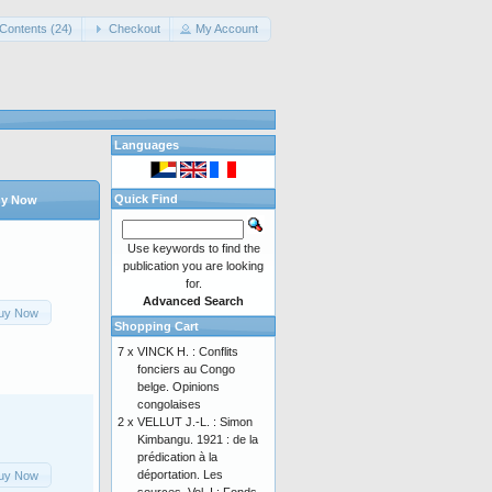
Contents (24)
Checkout
My Account
Languages
Quick Find
y Now
Use keywords to find the
publication you are looking
for.
Advanced Search
uy Now
Shopping Cart
7 x
VINCK H. : Conflits
fonciers au Congo
belge. Opinions
congolaises
2 x
VELLUT J.-L. : Simon
Kimbangu. 1921 : de la
prédication à la
déportation. Les
uy Now