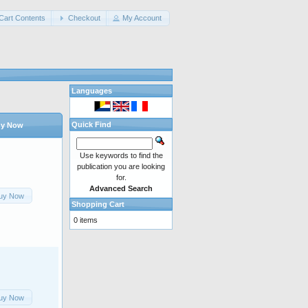
Cart Contents
Checkout
My Account
Languages
Quick Find
y Now
Use keywords to find the
publication you are looking
for.
Advanced Search
uy Now
Shopping Cart
0 items
uy Now