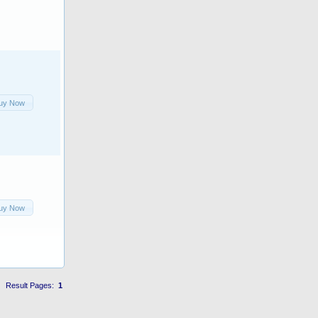
uy Now
uy Now
Result Pages:
1