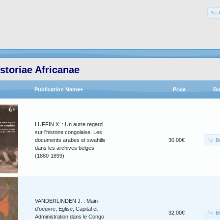
storiae Africanae
Publication Name+
Price
Bu
LUFFIN X. : Un autre regard
sur l'histoire congolaise. Les
B
documents arabes et swahilis
30.00€
dans les archives belges
(1880-1899)
VANDERLINDEN J. : Main-
d'oeuvre, Eglise, Capital et
B
32.00€
Administration dans le Congo