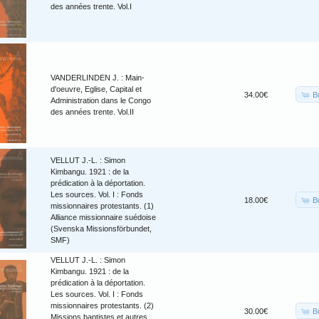
des années trente. Vol.I
VANDERLINDEN J. : Main-
d'oeuvre, Eglise, Capital et
B
34.00€
Administration dans le Congo
des années trente. Vol.II
VELLUT J.-L. : Simon
Kimbangu. 1921 : de la
prédication à la déportation.
Les sources. Vol. I : Fonds
B
18.00€
missionnaires protestants. (1)
Alliance missionnaire suédoise
(Svenska Missionsförbundet,
SMF)
VELLUT J.-L. : Simon
Kimbangu. 1921 : de la
prédication à la déportation.
Les sources. Vol. I : Fonds
missionnaires protestants. (2)
B
30.00€
Missions baptistes et autres