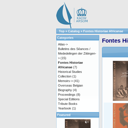
Top
»
Catalog
»
Fontes Historiae Africanae
Categories
Fontes Hi
Atlas->
Bulletins des Séances /
Mededelingen der Zittingen-
>
(15)
Fontes Historiae
Africanae
(7)
Historical Studies
Collection
(1)
Memoirs->
(41)
Overseas Belgian
Biography
(4)
Proceedings
(8)
Special Editions
Tribute Books
Yearbook
(1)
Featured