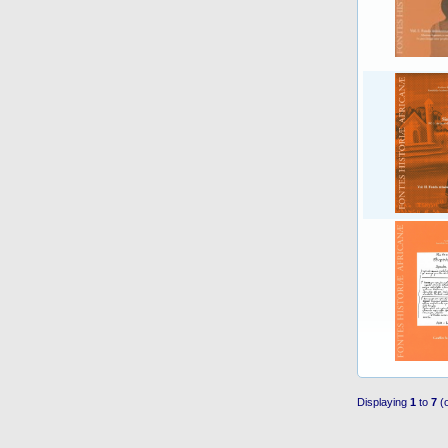
Displaying
1
to
7
(