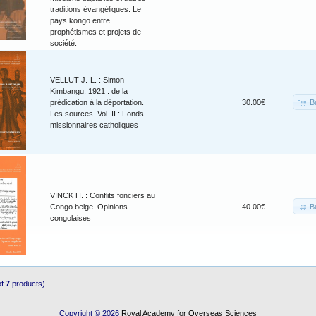
traditions évangéliques. Le
pays kongo entre
prophétismes et projets de
société.
VELLUT J.-L. : Simon
Kimbangu. 1921 : de la
B
prédication à la déportation.
30.00€
Les sources. Vol. II : Fonds
missionnaires catholiques
VINCK H. : Conflits fonciers au
B
Congo belge. Opinions
40.00€
congolaises
of
7
products)
Copyright © 2026
Royal Academy for Overseas Sciences