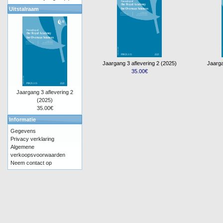
Uitstalraam
Jaargang 3 aflevering 2 (2025)
Jaarga
35.00€
Jaargang 3 aflevering 2
(2025)
35.00€
Informatie
Gegevens
Privacy verklaring
Algemene
verkoopsvoorwaarden
Neem contact op