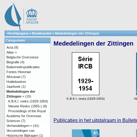
Hoofdpagina
»
Boekhandel
»
Mededelingen der Zittingen
Categorieën
Mededelingen der Zittingen
Acta
(8)
Atlas->
Belgische Overzeese
Biografie
(4)
Buitenreekspublicaties
Fontes Historiae
Africanae
(7)
Huldeboeken
Jaarboek
(1)
Mededelingen der
Zittingen
->
(15)
K.B.K.I. reeks (1929-1954)
N
K.B.K.I. reeks (1929-1954)
Nieuwe Reeks (1955-)
(8)
Proceedings of the Royal
Academy for Overseas
Publicaties in het uitstalraam in Bull
Sciences
(7)
Verhandelingen->
(41)
Verzamelingen van
Historische Bijdragen
(1)