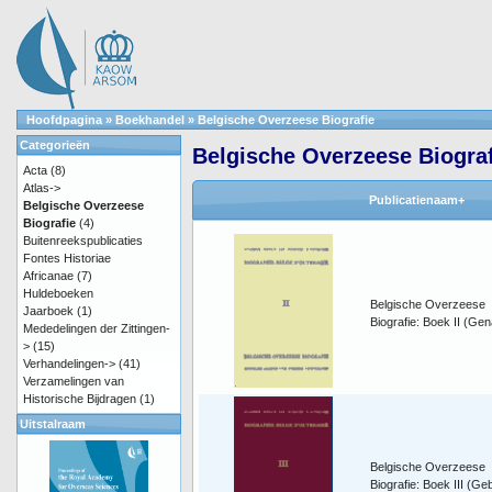
Hoofdpagina
»
Boekhandel
»
Belgische Overzeese Biografie
Categorieën
Belgische Overzeese Biograf
Acta
(8)
Atlas->
Publicatienaam+
Belgische Overzeese
Biografie
(4)
Buitenreekspublicaties
Fontes Historiae
Africanae
(7)
Huldeboeken
Belgische Overzeese
Jaarboek
(1)
Biografie: Boek II (Gen
Mededelingen der Zittingen-
>
(15)
Verhandelingen->
(41)
Verzamelingen van
Historische Bijdragen
(1)
Uitstalraam
Belgische Overzeese
Biografie: Boek III (G