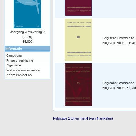
Jaargang 3 aflevering 2
(2025)
Belgische Overzeese
35.00€
Biografie: Boek III (Ge
Informatie
Gegevens
Privacy verklaring
Algemene
verkoopsvoorwaarden
Neem contact op
Belgische Overzeese
Biografie: Boek IX (G
Publicatie
1
tot en met
4
(van
4
artikelen)