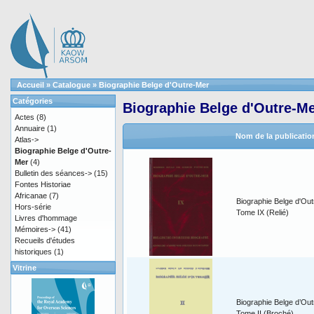
Accueil
»
Catalogue
»
Biographie Belge d'Outre-Mer
Catégories
Biographie Belge d'Outre-M
Actes
(8)
Annuaire
(1)
Nom de la publicatio
Atlas->
Biographie Belge d'Outre-
Mer
(4)
Bulletin des séances->
(15)
Fontes Historiae
Africanae
(7)
Biographie Belge d'Out
Hors-série
Tome IX (Relié)
Livres d'hommage
Mémoires->
(41)
Recueils d'études
historiques
(1)
Vitrine
Biographie Belge d’Out
Tome II (Broché)