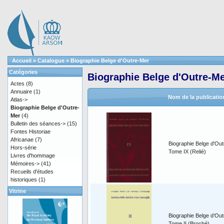
Accueil
»
Catalogue
»
Biographie Belge d'Outre-Mer
Catégories
Biographie Belge d'Outre-M
Actes
(8)
Annuaire
(1)
Nom de la publicatio
Atlas->
Biographie Belge d'Outre-
Mer
(4)
Bulletin des séances->
(15)
Fontes Historiae
Africanae
(7)
Biographie Belge d'Out
Hors-série
Tome IX (Relié)
Livres d'hommage
Mémoires->
(41)
Recueils d'études
historiques
(1)
Vitrine
Biographie Belge d’Out
Tome II (Broché)