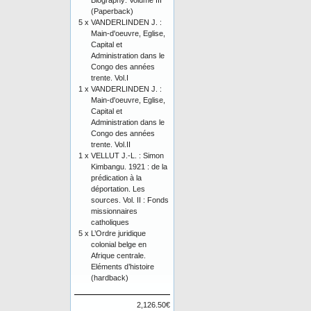
Biography: Volume III
(Paperback)
5 x
VANDERLINDEN J. :
Main-d'oeuvre, Eglise,
Capital et
Administration dans le
Congo des années
trente. Vol.I
1 x
VANDERLINDEN J. :
Main-d'oeuvre, Eglise,
Capital et
Administration dans le
Congo des années
trente. Vol.II
1 x
VELLUT J.-L. : Simon
Kimbangu. 1921 : de la
prédication à la
déportation. Les
sources. Vol. II : Fonds
missionnaires
catholiques
5 x
L’Ordre juridique
colonial belge en
Afrique centrale.
Eléments d’histoire
(hardback)
2,126.50€