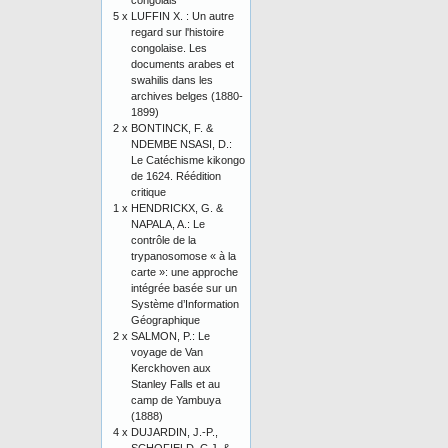
congolais
5 x
LUFFIN X. : Un autre
regard sur l'histoire
congolaise. Les
documents arabes et
swahilis dans les
archives belges (1880-
1899)
2 x
BONTINCK, F. &
NDEMBE NSASI, D.:
Le Catéchisme kikongo
de 1624. Réédition
critique
1 x
HENDRICKX, G. &
NAPALA, A.: Le
contrôle de la
trypanosomose « à la
carte »: une approche
intégrée basée sur un
Système d’Information
Géographique
2 x
SALMON, P.: Le
voyage de Van
Kerckhoven aux
Stanley Falls et au
camp de Yambuya
(1888)
4 x
DUJARDIN, J.-P.,