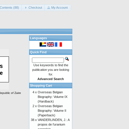
Contents (88)
Checkout
My Account
Languages
Quick Find
Use keywords to find the
publication you are looking
for.
Advanced Search
Shopping Cart
4 x
Overseas Belgian
epublic of Zaire
Biography: Volume IX
(Hardback)
2 x
Overseas Belgian
Biography: Volume II
(Paperback)
38 x
VANDERLINDEN, J.: A
propos de l’uranium