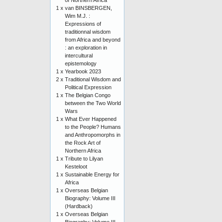
of Northern Africa
1 x
van BINSBERGEN,
Wim M.J. :
Expressions of
traditionnal wisdom
from Africa and beyond
: an exploration in
intercultural
epistemology
1 x
Yearbook 2023
2 x
Traditional Wisdom and
Political Expression
1 x
The Belgian Congo
between the Two World
Wars
1 x
What Ever Happened
to the People? Humans
and Anthropomorphs in
the Rock Art of
Northern Africa
1 x
Tribute to Lilyan
Kesteloot
1 x
Sustainable Energy for
Africa
1 x
Overseas Belgian
Biography: Volume III
(Hardback)
1 x
Overseas Belgian