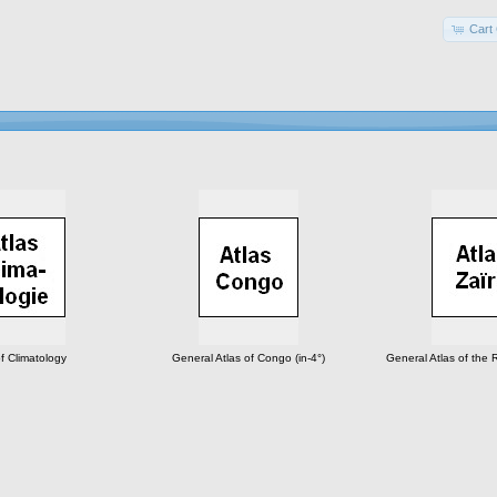
Cart 
of Climatology
General Atlas of Congo (in-4°)
General Atlas of the R