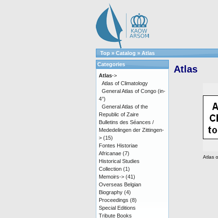
Top
»
Catalog
»
Atlas
Categories
Atlas
Atlas
->
Atlas of Climatology
General Atlas of Congo (in-
4°)
General Atlas of the
Republic of Zaire
Bulletins des Séances /
Mededelingen der Zittingen-
>
(15)
Fontes Historiae
Africanae
(7)
Atlas 
Historical Studies
Collection
(1)
Memoirs->
(41)
Overseas Belgian
Biography
(4)
Proceedings
(8)
Special Editions
Tribute Books