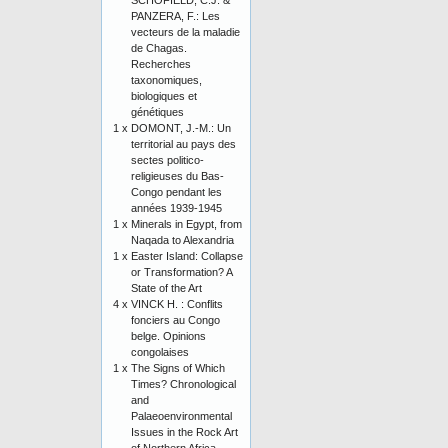
SCHOFIELD, C.J. &
PANZERA, F.: Les
vecteurs de la maladie
de Chagas.
Recherches
taxonomiques,
biologiques et
génétiques
1 x
DOMONT, J.-M.: Un
territorial au pays des
sectes politico-
religieuses du Bas-
Congo pendant les
années 1939-1945
1 x
Minerals in Egypt, from
Naqada to Alexandria
1 x
Easter Island: Collapse
or Transformation? A
State of the Art
4 x
VINCK H. : Conflits
fonciers au Congo
belge. Opinions
congolaises
1 x
The Signs of Which
Times? Chronological
and
Palaeoenvironmental
Issues in the Rock Art