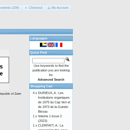
ontents (239)
Checkout
My Account
Languages
Quick Find
Use keywords to find the
publication you are looking
for.
Advanced Search
Shopping Cart
4 x
DURIEUX, A.: Les
epublic of Zaire
Institutions organiques
de 1975 du Cap Vert et
de 1973 de la Guinée-
Bissau
1 x
Volume 1 issue 2
(2023)
1 x
CLERFAYT, A.: La