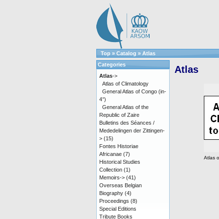
Top
»
Catalog
»
Atlas
Categories
Atlas
Atlas
->
Atlas of Climatology
General Atlas of Congo (in-
4°)
General Atlas of the
Republic of Zaire
Bulletins des Séances /
Mededelingen der Zittingen-
>
(15)
Fontes Historiae
Africanae
(7)
Atlas 
Historical Studies
Collection
(1)
Memoirs->
(41)
Overseas Belgian
Biography
(4)
Proceedings
(8)
Special Editions
Tribute Books