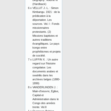
Biography: Volume III
(Hardback)
6 x
VELLUT J.-L. : Simon
Kimbangu. 1921 : de la
prédication à la
déportation. Les
sources. Vol. I : Fonds
missionnaires
protestants. (2)
Missions baptistes et
autres traditions
évangéliques. Le pays
kongo entre
prophétismes et projets
de société.
7 x
LUFFIN X. : Un autre
regard sur l'histoire
congolaise. Les
documents arabes et
swahilis dans les
archives belges (1880-
1899)
8 x
VANDERLINDEN J. :
Main-d'oeuvre, Eglise,
Capital et
Administration dans le
Congo des années
trente. Vol.II