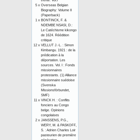
trente. Vol.I
5 x
Overseas Belgian
Biography: Volume II
(Paperback)
1 x
BONTINCK, F. &
NDEMBE NSASI, D.:
Le Catéchisme kikongo
de 1624. Réédition
critique
12 x
VELLUT J.-L. : Simon
Kimbangu. 1921 : de la
prédication à la
déportation. Les
sources. Vol. I : Fonds
missionnaires
protestants. (1) Alliance
missionnaire suédoise
(Svenska
Missionsförbundet,
SMF)
11 x
VINCK H. : Conflits
fonciers au Congo
belge. Opinions
congolaises
2 x
JANSSENS, P.G.,
WERY, M. & PASKOFF,
S. : Adrien Charles Loir
pasteurien de première