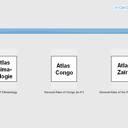
Cart C
of Climatology
General Atlas of Congo (in-4°)
General Atlas of the R