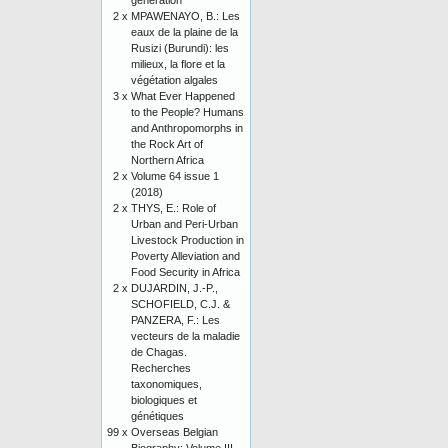
génération
2 x
MPAWENAYO, B.: Les
eaux de la plaine de la
Rusizi (Burundi): les
milieux, la flore et la
végétation algales
3 x
What Ever Happened
to the People? Humans
and Anthropomorphs in
the Rock Art of
Northern Africa
2 x
Volume 64 issue 1
(2018)
2 x
THYS, E.: Role of
Urban and Peri-Urban
Livestock Production in
Poverty Alleviation and
Food Security in Africa
2 x
DUJARDIN, J.-P.,
SCHOFIELD, C.J. &
PANZERA, F.: Les
vecteurs de la maladie
de Chagas.
Recherches
taxonomiques,
biologiques et
génétiques
99 x
Overseas Belgian