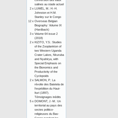
conversion des eaux
salines au stade actuel
2 x
LUWEL, M.: H.-H.
Johnston et H.M.
Stanley sur le Congo
12 x
Overseas Belgian
Biography: Volume IX
(Hardback)
3 x
Volume 64 issue 2
(2018)
2 x
KIZITO, Y.S.: Studies
of the Zooplankton of
two Western Uganda
Crater Lakes, Nkuruba
and Nyahirya, with
Special Emphasis on
the Bionomics and
Productivity of the
Cyclopoids
2 x
SALMON, P.: La
révolte des Batetela de
l’expédition du Haut-
Ituri (1897).
Témoignages inédits
5 x
DOMONT, J.-M.: Un
territorial au pays des
sectes politico-
religieuses du Bas-