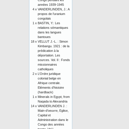
Congo pendant les
années 1939-1945
4 x
VANDERLINDEN, J.: A
propos de l’uranium
congolais
1 x
BASTIN, Y.: Les
relations sémantiques
dans les langues
bantoues
18 x
VELLUT J.-L. : Simon
Kimbangu. 1921 : de la
prédication à la
déportation. Les
sources. Vol. II : Fonds
missionnaires
catholiques
2 x
L’Ordre juridique
colonial belge en
Afrique centrale.
Eléments d’histoire
(hardback)
1 x
Minerals in Egypt, from
Naqada to Alexandria
14 x
VANDERLINDEN J. :
Main-d'oeuvre, Eglise,
Capital et
Administration dans le
Congo des années