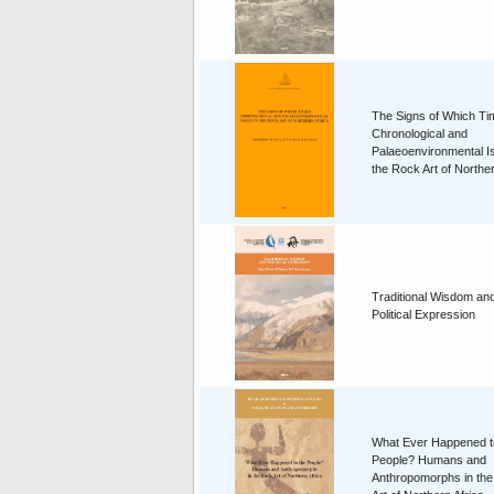
The Signs of Which T
Chronological and
Palaeoenvironmental I
the Rock Art of Norther
Traditional Wisdom an
Political Expression
What Ever Happened t
People? Humans and
Anthropomorphs in th