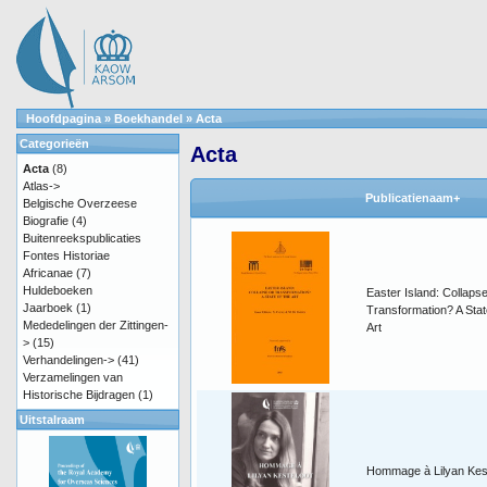
Hoofdpagina
»
Boekhandel
»
Acta
Categorieën
Acta
Acta
(8)
Atlas->
Publicatienaam+
Belgische Overzeese
Biografie
(4)
Buitenreekspublicaties
Fontes Historiae
Africanae
(7)
Huldeboeken
Easter Island: Collapse
Jaarboek
(1)
Transformation? A Stat
Mededelingen der Zittingen-
Art
>
(15)
Verhandelingen->
(41)
Verzamelingen van
Historische Bijdragen
(1)
Uitstalraam
Hommage à Lilyan Kes