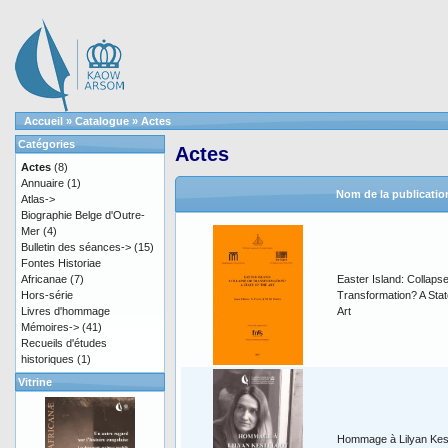
Accueil
»
Catalogue
»
Actes
Catégories
Actes
Actes
(8)
Annuaire
(1)
Nom de la publicatio
Atlas->
Biographie Belge d'Outre-
Mer
(4)
Bulletin des séances->
(15)
Fontes Historiae
Africanae
(7)
Easter Island: Collapse
Hors-série
Transformation? A Stat
Livres d'hommage
Art
Mémoires->
(41)
Recueils d'études
historiques
(1)
Vitrine
Hommage à Lilyan Kes