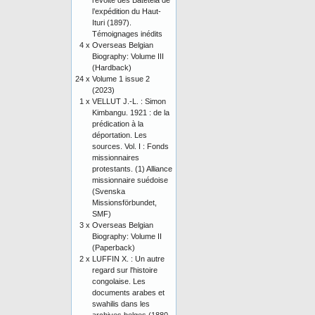
révolte des Batetela de
l’expédition du Haut-
Ituri (1897).
Témoignages inédits
4 x
Overseas Belgian
Biography: Volume III
(Hardback)
24 x
Volume 1 issue 2
(2023)
1 x
VELLUT J.-L. : Simon
Kimbangu. 1921 : de la
prédication à la
déportation. Les
sources. Vol. I : Fonds
missionnaires
protestants. (1) Alliance
missionnaire suédoise
(Svenska
Missionsförbundet,
SMF)
3 x
Overseas Belgian
Biography: Volume II
(Paperback)
2 x
LUFFIN X. : Un autre
regard sur l'histoire
congolaise. Les
documents arabes et
swahilis dans les