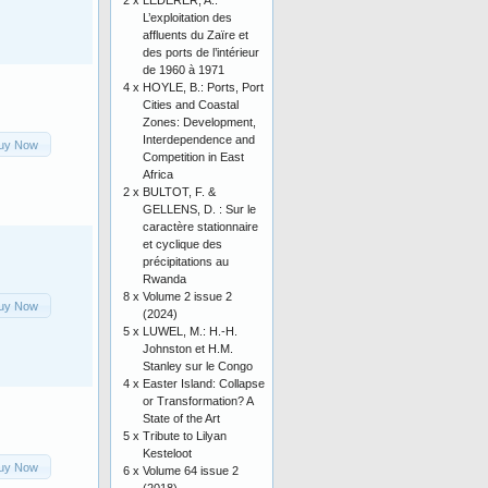
2 x
LEDERER, A.:
L’exploitation des
affluents du Zaïre et
des ports de l’intérieur
de 1960 à 1971
4 x
HOYLE, B.: Ports, Port
Cities and Coastal
Zones: Development,
Interdependence and
uy Now
Competition in East
Africa
2 x
BULTOT, F. &
GELLENS, D. : Sur le
caractère stationnaire
et cyclique des
précipitations au
Rwanda
8 x
Volume 2 issue 2
uy Now
(2024)
5 x
LUWEL, M.: H.-H.
Johnston et H.M.
Stanley sur le Congo
4 x
Easter Island: Collapse
or Transformation? A
State of the Art
5 x
Tribute to Lilyan
Kesteloot
uy Now
6 x
Volume 64 issue 2