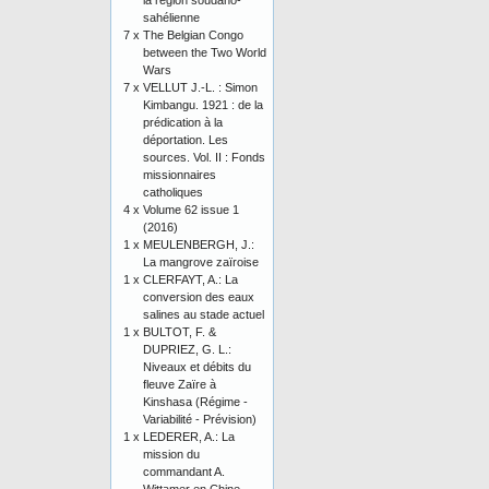
la région soudano-
sahélienne
7 x
The Belgian Congo
between the Two World
Wars
7 x
VELLUT J.-L. : Simon
Kimbangu. 1921 : de la
prédication à la
déportation. Les
sources. Vol. II : Fonds
missionnaires
catholiques
4 x
Volume 62 issue 1
(2016)
1 x
MEULENBERGH, J.:
La mangrove zaïroise
1 x
CLERFAYT, A.: La
conversion des eaux
salines au stade actuel
1 x
BULTOT, F. &
DUPRIEZ, G. L.:
Niveaux et débits du
fleuve Zaïre à
Kinshasa (Régime -
Variabilité - Prévision)
1 x
LEDERER, A.: La
mission du
commandant A.