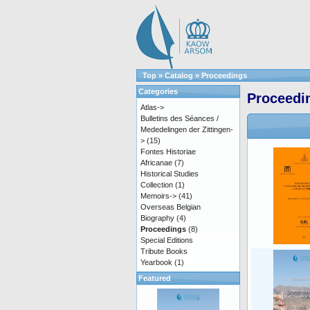
Top
»
Catalog
»
Proceedings
Categories
Proceedi
Atlas->
Bulletins des Séances /
Mededelingen der Zittingen-
>
(15)
Fontes Historiae
Africanae
(7)
Historical Studies
Collection
(1)
Memoirs->
(41)
Overseas Belgian
Biography
(4)
Proceedings
(8)
Special Editions
Tribute Books
Yearbook
(1)
Featured