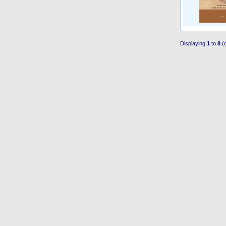
Displaying
1
to
8
(