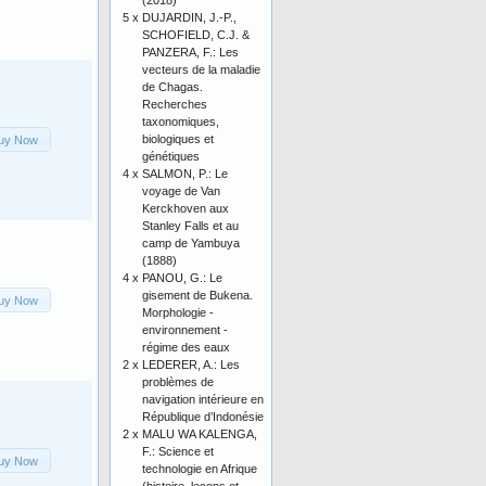
(2018)
5 x
DUJARDIN, J.-P.,
SCHOFIELD, C.J. &
PANZERA, F.: Les
vecteurs de la maladie
de Chagas.
Recherches
taxonomiques,
biologiques et
uy Now
génétiques
4 x
SALMON, P.: Le
voyage de Van
Kerckhoven aux
Stanley Falls et au
camp de Yambuya
(1888)
4 x
PANOU, G.: Le
gisement de Bukena.
uy Now
Morphologie -
environnement -
régime des eaux
2 x
LEDERER, A.: Les
problèmes de
navigation intérieure en
République d’Indonésie
2 x
MALU WA KALENGA,
F.: Science et
uy Now
technologie en Afrique