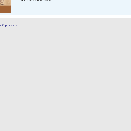
Art of Northern Africa
of
8
products)