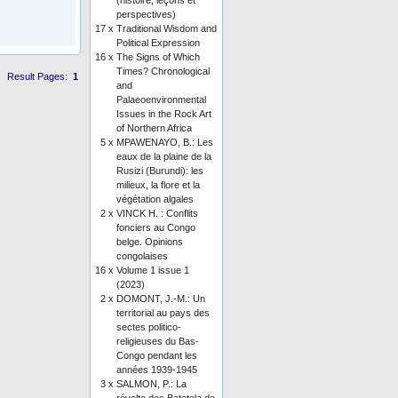
(histoire, leçons et
perspectives)
17 x
Traditional Wisdom and
Political Expression
16 x
The Signs of Which
Times? Chronological
Result Pages:
1
and
Palaeoenvironmental
Issues in the Rock Art
of Northern Africa
5 x
MPAWENAYO, B.: Les
eaux de la plaine de la
Rusizi (Burundi): les
milieux, la flore et la
végétation algales
2 x
VINCK H. : Conflits
fonciers au Congo
belge. Opinions
congolaises
16 x
Volume 1 issue 1
(2023)
2 x
DOMONT, J.-M.: Un
territorial au pays des
sectes politico-
religieuses du Bas-
Congo pendant les
années 1939-1945
3 x
SALMON, P.: La