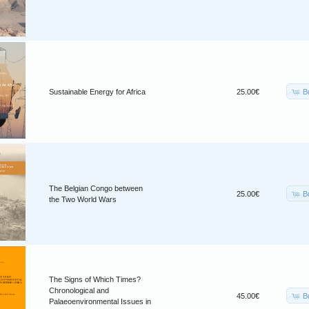
B
Sustainable Energy for Africa
25.00€
The Belgian Congo between
B
25.00€
the Two World Wars
The Signs of Which Times?
Chronological and
B
45.00€
Palaeoenvironmental Issues in