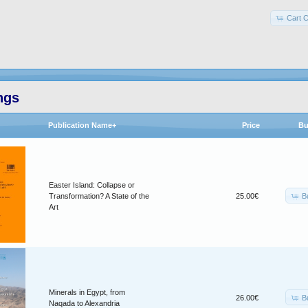
Cart C
ngs
Publication Name+
Price
Bu
Easter Island: Collapse or
B
Transformation? A State of the
25.00€
Art
Minerals in Egypt, from
B
26.00€
Naqada to Alexandria