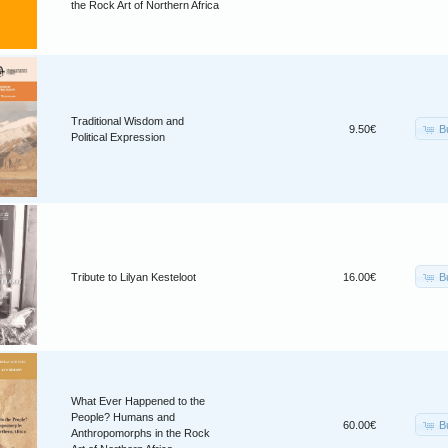
the Rock Art of Northern Africa
Traditional Wisdom and
B
9.50€
Political Expression
B
Tribute to Lilyan Kesteloot
16.00€
What Ever Happened to the
People? Humans and
B
60.00€
Anthropomorphs in the Rock