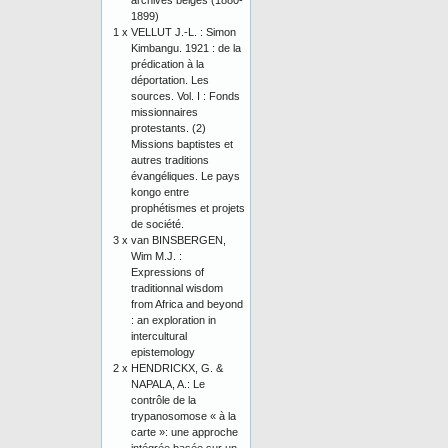
archives belges (1880-
1899)
1 x
VELLUT J.-L. : Simon
Kimbangu. 1921 : de la
prédication à la
déportation. Les
sources. Vol. I : Fonds
missionnaires
protestants. (2)
Missions baptistes et
autres traditions
évangéliques. Le pays
kongo entre
prophétismes et projets
de société.
3 x
van BINSBERGEN,
Wim M.J. :
Expressions of
traditionnal wisdom
from Africa and beyond
: an exploration in
intercultural
epistemology
2 x
HENDRICKX, G. &
NAPALA, A.: Le
contrôle de la
trypanosomose « à la
carte »: une approche