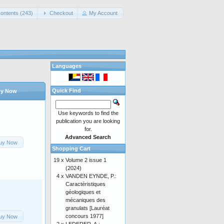
ontents (243)
Checkout
My Account
Languages
Quick Find
y Now
Use keywords to find the
publication you are looking
for.
Advanced Search
uy Now
Shopping Cart
19 x
Volume 2 issue 1
(2024)
4 x
VANDEN EYNDE, P.:
Caractéristiques
géologiques et
mécaniques des
granulats [Lauréat
concours 1977]
uy Now