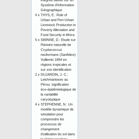
intégrée basée sur un
Système d’Information
Géographique
4 x
THYS, E.: Role of
Urban and Peri-Urban
Livestock Production in
Poverty Alleviation and
Food Security in Africa
5 x
SWINNE, D.: Etude sur
l’histoire naturelle de
Cryptococcus
neoformans (Sanfelice)
Vuillemin 1894 en
régions tropicales et
sur son identification
2 x
DUJARDIN, J.-C.:
Leishmanioses au
Pérou: signification
éco-épidémiologique de
la variabilité
caryotypique
4 x
STEPHENNE, N.: Un
modèle dynamique de
simulation pour
comprendre les
processus de
changement
d’utilisation du sol dans