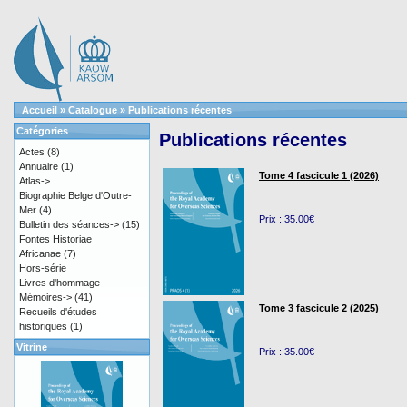
Accueil
»
Catalogue
»
Publications récentes
Catégories
Publications récentes
Actes
(8)
Annuaire
(1)
Tome 4 fascicule 1 (2026)
Atlas->
Biographie Belge d'Outre-
Mer
(4)
Prix : 35.00€
Bulletin des séances->
(15)
Fontes Historiae
Africanae
(7)
Hors-série
Livres d'hommage
Mémoires->
(41)
Tome 3 fascicule 2 (2025)
Recueils d'études
historiques
(1)
Vitrine
Prix : 35.00€